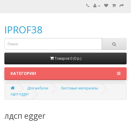
IPROF38
Товаров 0 (0 p.)
КАТЕГОРИИ
Для мебели
Листовые материалы
лдсп egger
лдсп egger